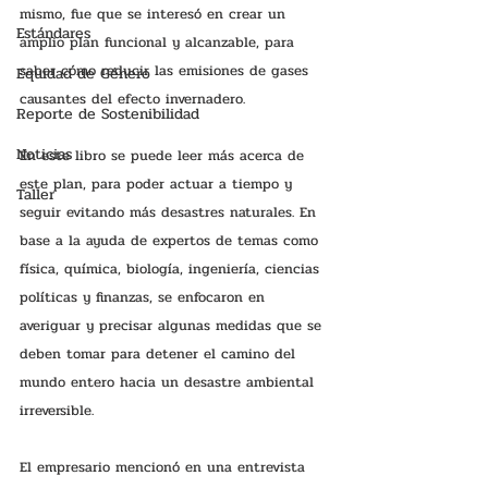
mismo, fue que se interesó en crear un 
Estándares
amplio plan funcional y alcanzable, para 
saber cómo reducir las emisiones de gases 
Equidad de Género
causantes del efecto invernadero. 
Reporte de Sostenibilidad
Noticias
En este libro se puede leer más acerca de 
este plan, para poder actuar a tiempo y 
Taller
seguir evitando más desastres naturales. En 
base a la ayuda de expertos de temas como 
física, química, biología, ingeniería, ciencias 
políticas y finanzas, se enfocaron en 
averiguar y precisar algunas medidas que se 
deben tomar para detener el camino del 
mundo entero hacia un desastre ambiental 
irreversible. 
El empresario mencionó en una entrevista 