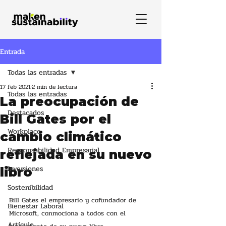
Entrada
Todas las entradas
17 feb 2021
2 min de lectura
Todas las entradas
La preocupación de
Destacados
Bill Gates por el
Workplace
cambio climático
Responsabilidad Empresarial
reflejada en su nuevo
Inversiones
libro
Sostenibilidad
Bill Gates el empresario y cofundador de 
Bienestar Laboral
Microsoft, conmociona a todos con el 
Artículo