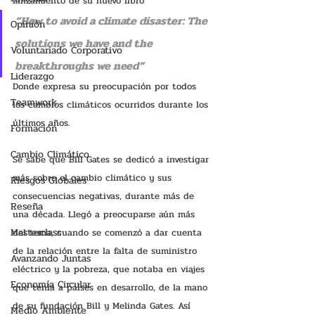
lanzamiento de su nuevo libro 
“How to avoid a climate disaster: The 
Opinión
solutions we have and the 
Voluntariado Corporativo
breakthroughs we need” 
Liderazgo
Donde expresa su preocupación por todos 
Teamwork
los cambios climáticos ocurridos durante los 
últimos años. 
Formación
Cambio Climático
Se sabe que Bill Gates se dedicó a investigar 
más sobre el cambio climático y sus 
Riesgos Globales
consecuencias negativas, durante más de 
Reseña
una década. Llegó a preocuparse aún más 
Masterclass
del tema, cuando se comenzó a dar cuenta 
de la relación entre la falta de suministro 
Avanzando Juntas
eléctrico y la pobreza, que notaba en viajes 
Economía Circular
que tenía a países en desarrollo, de la mano 
de su fundación Bill y Melinda Gates. Así 
Medio Ambiente