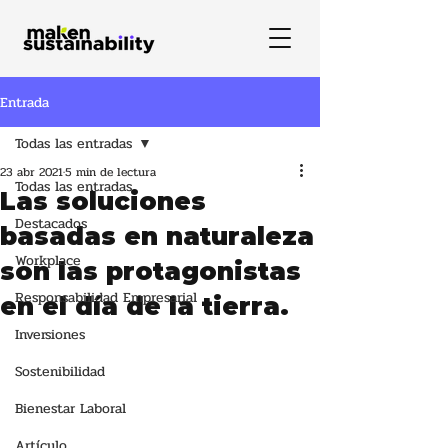
Entrada
Todas las entradas
23 abr 2021
5 min de lectura
Todas las entradas
Las soluciones
Destacados
basadas en naturaleza
Workplace
son las protagonistas
Responsabilidad Empresarial
en el día de la tierra.
Inversiones
Sostenibilidad
Bienestar Laboral
Artículo