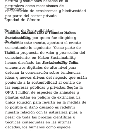
natural y soluciones basadas en la 
naturaleza como mecanismos de 
Estándares
conservación de ecosistemas y biodiversidad 
por parte del sector privado.
Equidad de Género
Reporte de Sostenibilidad
C
arolina Zatarain CEO & Founder Maken 
Sustainability,
 por quien fue dirigido y 
Noticias
modulado este evento, aperturó el evento 
comentando lo siguiente: “Como parte de 
Taller
nuestra propuesta de valor y promoción del 
conocimiento, en Maken Sustainability 
hemos diseñado las 
Sustainability Talks
, 
encuentros digitales de alto nivel para 
detonar la conversación sobre tendencias, 
ideas y nuevos drivers del negocio que están 
poniendo a la sostenibilidad al centro de 
las empresas públicas y privadas. Según la 
ONU, 1 millón de especies de animales y 
plantas están en peligro de extinción. La 
única solución para revertir en la medida de 
lo posible el daño causado es redefinir 
nuestra relación con la naturaleza pues, a 
pesar de toda las proezas científicas y 
técnicas conseguidas en las últimas 
décadas, los humanos como especie 