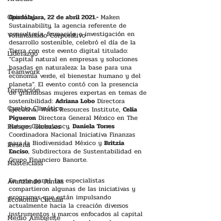
Opinión
Guadalajara, 22 de abril 2021.- 
Maken 
Sustainability, la agencia referente de 
consultoría, formación e investigación en 
Voluntariado Corporativo
desarrollo sostenible, celebró el día de la 
Tierra con este evento digital titulado: 
Liderazgo
“Capital natural en empresas y soluciones 
basadas en naturaleza: la base para una 
Teamwork
economía verde, el bienestar humano y del 
planeta”. El evento contó con la presencia 
Formación
de grandiosas mujeres expertas en temas de 
sostenibilidad: 
Adriana Lobo
 Directora 
Cambio Climático
Ejecutiva, World Resources Institute, 
Celia 
Pigueron
 Directora General México en The 
Riesgos Globales
Nature Conservancy, 
Daniela Torres
Coordinadora Nacional Iniciativa Finanzas 
para la Biodiversidad México y 
Britzia 
Reseña
Enciso
, Subdirectora de Sustentabilidad en 
Grupo Financiero Banorte. 
Masterclass
En este panel, las especialistas 
Avanzando Juntas
compartieron algunas de las iniciativas y 
programas que están impulsando 
Economía Circular
actualmente hacia la creación diversos 
instrumentos y marcos enfocados al capital 
Medio Ambiente