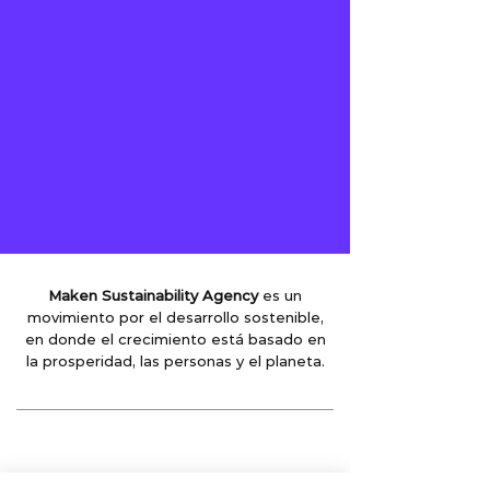
Maken Sustainability Agency
es un
movimiento por el desarrollo sostenible,
en donde el crecimiento está basado en
la prosperidad, las personas y el planeta.
Soluciones
Consultoría en Sostenibilidad