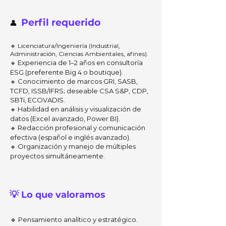
Perfil requerido
👤
🔹
Licenciatura/Ingeniería (Industrial,
Administración, Ciencias Ambientales, afines).
Experiencia de 1–2 años en consultoría
🔹
ESG (preferente Big 4 o boutique).
Conocimiento de marcos GRI, SASB,
🔹
TCFD, ISSB/IFRS; deseable CSA S&P, CDP,
SBTi, ECOVADIS.
Habilidad en análisis y visualización de
🔹
datos (Excel avanzado, Power BI).
Redacción profesional y comunicación
🔹
efectiva (español e inglés avanzado).
Organización y manejo de múltiples
🔹
proyectos simultáneamente.
💡 Lo que valoramos
🔹
Pensamiento analítico y estratégico.