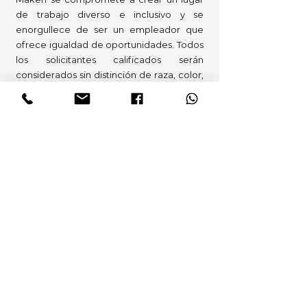
de trabajo diverso e inclusivo y se
enorgullece de ser un empleador que
ofrece igualdad de oportunidades. Todos
los solicitantes calificados serán
considerados sin distinción de raza, color,
religión, género, identidad de género,
orientación sexual, origen nacional,
genética, discapacidad, edad, estado de
veterano o cualquier otro estado
protegido por la ley local. Los datos
personales proporcionados por los
solicitantes serán tratados como
información confidencial y se utilizarán
exclusivamente para fines laborales.
Maken Sustainability Agency
es un
movimiento por el desarrollo sostenible,
en donde el crecimiento está basado en
la prosperidad, las personas y el planeta.