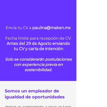
Envía tu CV a
paulina@maken.mx
Fecha límite para recepción de CV:
Antes del 29 de Agosto enviando
tu CV
y carta de intención
Solo se considerarán postulaciones
con experiencia previa en
sostenibilidad.
Somos un empleador de
igualdad de oportunidades
Maken se compromete a crear un lugar