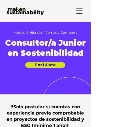
México | Híbrido | Jornada Completa
Consultor/a Junior
en Sostenibilidad
Postúlate
‼️Solo postular si cuentas con
experiencia previa comprobable
en proyectos de sostenibilidad y
ESG (mínimo 1 año)‼️