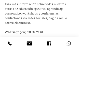
Para más información sobre todos nuestros
cursos de educación ejecutiva, aprendizaje
corporativo, workshops y conferencias,
contáctanos vía redes sociales, página web o
correo electrónico.
Whatsapp (+52)
331 881 79 40
www.maken.mx
hola@maken.mx
Guadalajara, México
< Previous News
Next News >
Maken Sustainability Agency
es un
movimiento por el desarrollo sostenible,