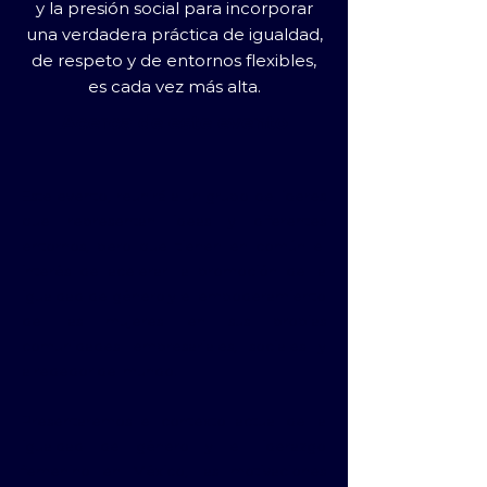
y la presión social para incorporar
una verdadera práctica de igualdad,
de respeto y de entornos flexibles,
es cada vez más alta.
Acerca de este evento
Este evento, reunirá a un grupo de líderes
que representan ideas y diferentes
entornos, pero que tienen en común el
interés de acelerar la promoción de la
igualdad de género y el empoderamiento
de las mujeres en sus propias
comunidades empresariales, sociales y
alrededor del mundo.
Presentaremos el contexto actual de la
igualdad de género y el liderazgo
femenino en México, las motivaciones