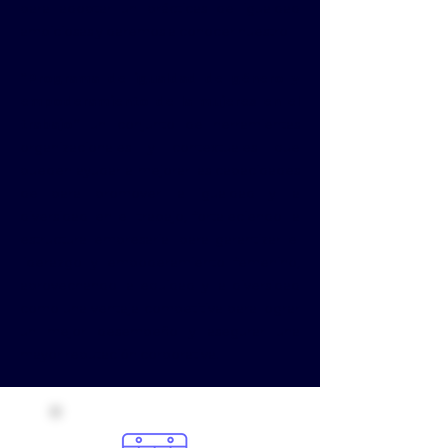
para adoptar un prácticas de igualdad
ambiciosas y daremos a conocer nuestro
“Programa de igualdad de género y
empoderamiento de la mujeres en el
trabajo”
un conjunto de herramientas
organizacionales y contextuales que
pueden ayudar a mejorar las capacidades
de para promover la igualdad y la
diversidad en el trabajo, fortaleciendo la
estructura empresarial para garantizar el
liderazgo y empoderamiento femenino,
aprovechando la equidad y la diversidad
como una ventaja competitiva para lograr
un mejor desempeño y asegurar una
mayor reputación corporativa.