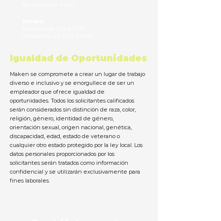
6to semestre o más
Horario
Matutino de 9:00 a 13:30
Vespertino de 13:30 a 18:00
Igualdad de Oportunidades
Maken se compromete a crear un lugar de trabajo
diverso e inclusivo y se enorgullece de ser un
empleador que ofrece igualdad de
oportunidades. Todos los solicitantes calificados
serán considerados sin distinción de raza, color,
religión, género, identidad de género,
orientación sexual, origen nacional, genética,
discapacidad, edad, estado de veterano o
cualquier otro estado protegido por la ley local. Los
datos personales proporcionados por los
solicitantes serán tratados como información
confidencial y se utilizarán exclusivamente para
fines laborales.