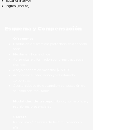
Español (nativo)
Inglés (escrito)
Esquema y Compensación
Ofrecemos
Liberación de prácticas profesionales o servicio
social.
Flextime y home office.
Aprendizaje y formación continua y acceso a
eventos.
Apoyo económico mensual $2.500.00
Acciones de integración y voluntariado
corporativo.
Oportunidades de desarrollo y contratación de
acuerdo con resultados.
Modalidad de trabajo:
Híbrido, home office y
reuniones presenciales
Carrera
Periodismo / Ciencias de la Comunicación o
afín.