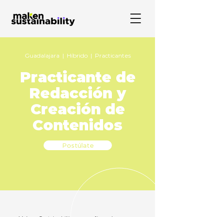
Guadalajara | Híbrido | Practicantes
Practicante de
Redacción y
Creación de
Contenidos
Postúlate