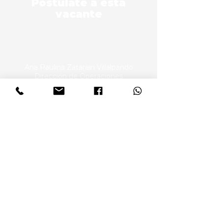
Postúlate a esta
vacante
Ana Paulina Zatarain Villalpando
Dirección de Operaciones
paulina@maken.mx
3338443460
Maken Sustainability Agency
es un
movimiento por el desarrollo sostenible,
en donde el crecimiento está basado en
la prosperidad, las personas y el planeta.
Soluciones
Consultoría en Sostenibilidad
Estrategia de Sostenibilidad