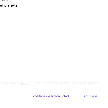
tenible,
el planeta.
e Maken
Recursos
ito
Blog
s
s
n WhatsApp:
aquí
Escríbenos por correo:
hola@maken.mx
Política de Privacidad
Suscríbete