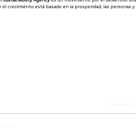
 Sustainability Agency
es un movimiento por el desarrollo sos
el crecimiento está basado en la prosperidad, las personas y 
yectos
Sobr
 Gondi
Propós
é México
Cliente
Aeroportuario del Pacífico
Equipo
ate Properties of the Americas
Career
Envíanos u
rvados