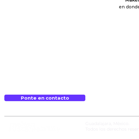
Maken
en donde 
Soluciones
Pro
Consultoría en Sostenibilidad
Grupo
Estrategia de Sostenibilidad
Nestl
Reporte de Sostenibilidad
Grupo 
Academy
Corpor
Webinars y conferencias
Ponte en contacto
Guadalajara, México.
Todos los derechos rese