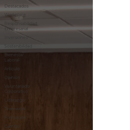
Destacados
Workplace
Responsabilidad
Empresarial
Inversiones
Sostenibilidad
Bienestar
Laboral
Artículo
Opinión
Voluntariado
Corporativo
Liderazgo
Teamwork
Formación
Cambio