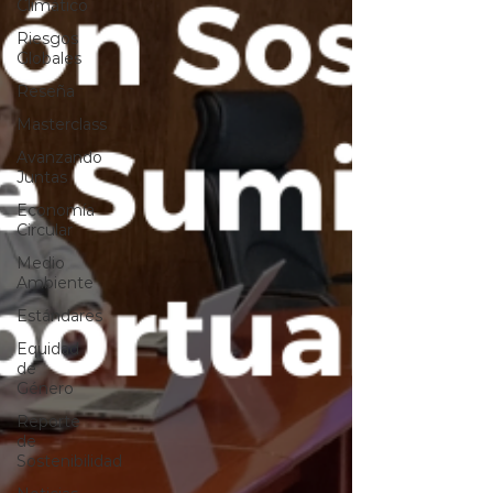
Climático
Riesgos
Globales
Reseña
Masterclass
Avanzando
Juntas
Economía
Circular
Medio
Ambiente
Estándares
Equidad
de
Género
Reporte
de
Sostenibilidad