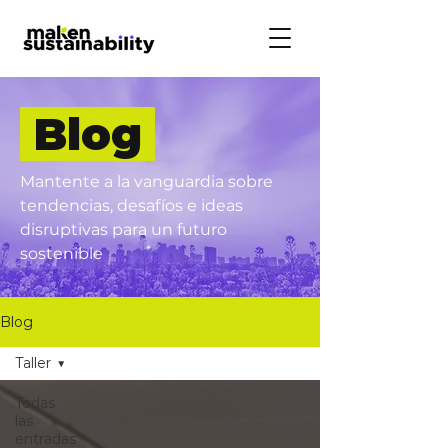
Blog
Mantente a la vanguardia sobre
tendencias, desafíos e ideas
disruptivas para un futuro
sostenible
Blog
Taller
Todas
las
entradas