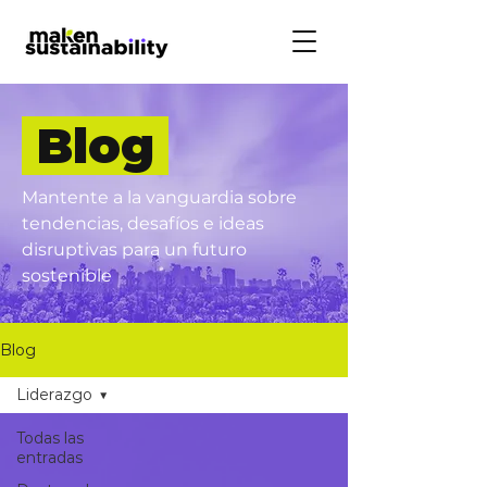
Blog
Mantente a la vanguardia sobre
tendencias, desafíos e ideas
disruptivas para un futuro
sostenible
Blog
Liderazgo
Todas las
entradas