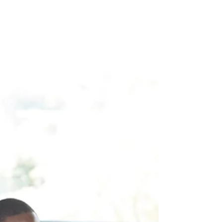
de sostenibilidad.
Poco a poco el tema del cuidado del
medio ambiente, reciclaje, inclusión,
economía circular, buenas prácticas
laborales, gobernanza...