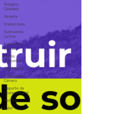
Riesgos
Globales
Reseña
Masterclass
Avanzando
Juntas
Economía
Circular
Medio
Ambiente
Estándares
Equidad de
Género
Reporte de
Sostenibilidad
Noticias
Taller