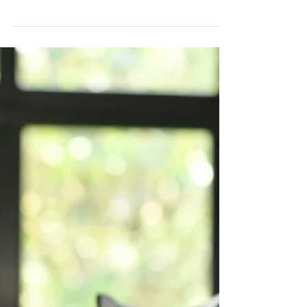
25 may 2021
3 min de lectura
Workplace
La importancia de la
diversidad
empresarial.
“La unidad es la variedad, y la variedad
en la unidad es la ley suprema del
universo” Isaac Newton. En los últimos
años, el tema de...