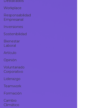
Destacados
Workplace
Responsabilidad
Empresarial
Inversiones
Sostenibilidad
Bienestar
Laboral
Artículo
Opinión
Voluntariado
Corporativo
Liderazgo
Teamwork
Formación
Cambio
Climático