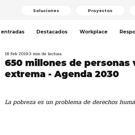
Soluciones
Proyectos
 entradas
Destacados
Workplace
Respo
18 feb 2019
3 min de lectura
enibilidad
Bienestar Laboral
Artículo
Op
650 millones de personas 
extrema - Agenda 2030
razgo
Teamwork
Formación
Cambio Cli
La pobreza es un problema de derechos huma
erclass
Avanzando Juntas
Economía Circula
dad de Género
Reporte de Sostenibilidad
N