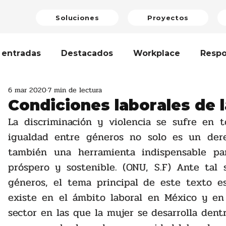
Soluciones
Proyectos
 entradas
Destacados
Workplace
Respo
6 mar 2020
7 min de lectura
enibilidad
Bienestar Laboral
Artículo
Op
Condiciones laborales de 
La discriminación y violencia se sufre en t
razgo
igualdad entre géneros no solo es un der
Teamwork
Formación
Cambio Cli
también una herramienta indispensable par
próspero y sostenible. (ONU, S.F) Ante tal s
erclass
Avanzando Juntas
Economía Circula
géneros, el tema principal de este texto e
existe en el ámbito laboral en México y en 
sector en las que la mujer se desarrolla dentr
dad de Género
Reporte de Sostenibilidad
N