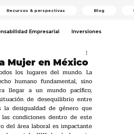
Recursos & perspectivas
Blog
nsabilidad Empresarial
Inversiones
inión
Voluntariado Corporativo
la Mujer en México
odos los lugares del mundo. La 
echo humano fundamental, sino 
mático
Riesgos Globales
Reseña
a llegar a un mundo pacífico, 
ituación de desequilibrio entre 
r
Medio Ambiente
Estándares
s la desigualdad de género que 
las condiciones dentro de este 
o del área laboral es impactante 
oticias
Taller