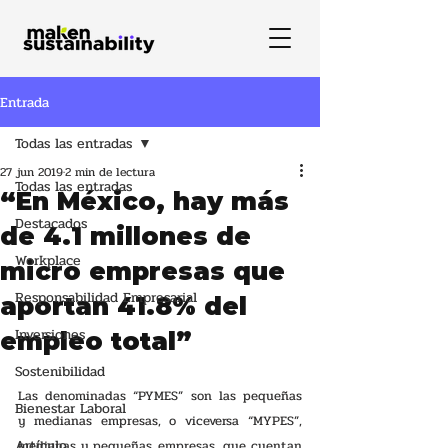
Entrada
Todas las entradas
27 jun 2019
2 min de lectura
Todas las entradas
“En México, hay más
Destacados
de 4.1 millones de
Workplace
micro empresas que
Responsabilidad Empresarial
aportan 41.8% del
Inversiones
empleo total”
Sostenibilidad
Las denominadas “PYMES” son las pequeñas 
Bienestar Laboral
y medianas empresas, o viceversa “MYPES”, 
Artículo
medianas y pequeñas empresas, que cuentan 