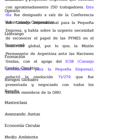
con aproximadamente 250 trabajadores. 
Este 
Opinión
día
 fue designado a raíz de la Conferencia 
Voluntariado Corporativo
del  Consejo Internacional para la Pequeña 
Empresa, y habla sobre la urgente necesidad 
Liderazgo
de reconocer el papel de las PYMES en el 
Teamwork
desarrollo global, por lo que, la Misión 
Permanente de Argentina ante las Naciones 
Formación
Unidas, con el apoyo del 
ICSB (Consejo 
Cambio Climático
Internacional para la Pequeña Empresa)
, 
redactó la resolución 
71/279
 que fue 
Riesgos Globales
presentada y negociado con todos los 
Reseña
Estados miembros de la ONU.
Masterclass
Avanzando Juntas
Economía Circular
Medio Ambiente