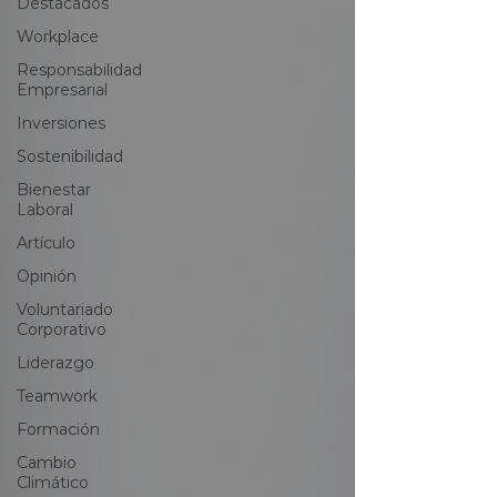
Destacados
Workplace
Responsabilidad
Empresarial
Inversiones
Sostenibilidad
Bienestar
Laboral
Artículo
Opinión
Voluntariado
Corporativo
Liderazgo
Teamwork
Formación
Cambio
Climático