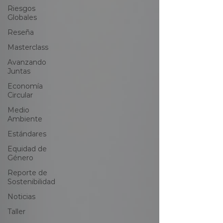
Riesgos
Globales
Reseña
Masterclass
Avanzando
Juntas
Economía
Circular
Medio
Ambiente
Estándares
Equidad de
Género
Reporte de
Sostenibilidad
Noticias
Taller