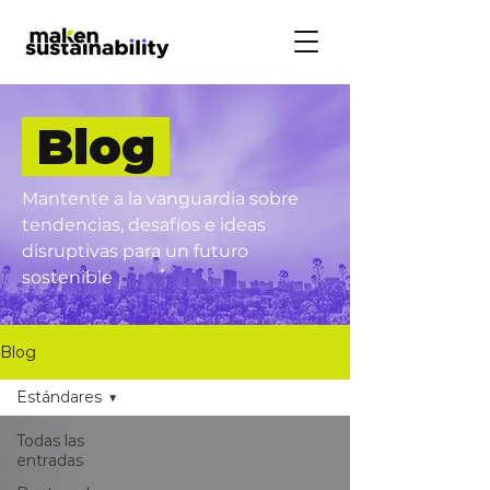
Blog
Mantente a la vanguardia sobre
tendencias, desafíos e ideas
disruptivas para un futuro
sostenible
Blog
Estándares
Todas las
entradas