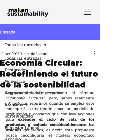
Entrada
Todas las entradas
12 oct 2023
7 min de lectura
Todas las entradas
Economía Circular:
Destacados
Redefiniendo el futuro
Workplace
de la sostenibilidad
Responsabilidad Empresarial
Seguramente has escuchado el término 
“Economía Circular”, 
pero, sabes realmente 
¿A qué nos referimos cuando se emplea este 
Inversiones
concepto?, se entiende como un modelo de 
producción y consumo que conlleva acciones 
Sostenibilidad
para
 extender el ciclo de vida de los 
productos y reducir considerablemente los 
Bienestar Laboral
residuos
 generados, es decir, esta propuesta 
busca reconfigurar el modelo económico 
Artículo