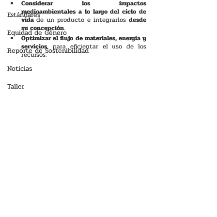
Considerar los impactos 
medioambientales a lo largo del ciclo de 
Estándares
vida 
de un producto e integrarlos 
desde 
su concepción
.
Equidad de Género
Optimizar el flujo de materiales, energía y 
servicios
, para eficientar el uso de los 
Reporte de Sostenibilidad
recursos.
Noticias
Taller