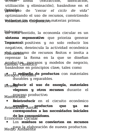
actual lineal (extracción, fabricación, 
utilización y eliminación), basándose en el 
Opinión
principio de 
“cerrar el ciclo de vida”
optimizando el uso de recursos, convirtiendo 
inclusive los residuos en materias primas.
Voluntariado Corporativo
Liderazgo
En este sentido, la economía circular es un 
sistema regenerativo
 que prioriza generar 
Teamwork
impactos positivos y no solo reducir los 
negativos, desvincula la actividad económica 
del consumo de recursos finitos e invita a 
Formación
repensar la forma en la que se diseñan 
productos, procesos y modelos de negocio, 
Cambio Climático
basándose en principios clave, tales como:
El 
rediseño de productos 
con materiales 
Riesgos Globales
durables y reparables.
Reducir el uso de energía, materiales 
Reseña
vírgenes y otros recursos 
durante el 
proceso productivo.
Masterclass
Reintroducir 
en el circuito económico 
aquellos productos que ya no 
Avanzando Juntas
corresponden a las necesidades iniciales 
de los consumidores.
Economía Circular
Los 
residuos se convierten en recursos 
para la elaboración de nuevos productos.
Medio Ambiente