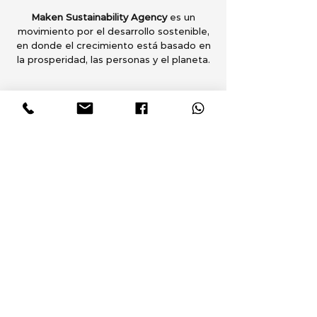
Maken Sustainability Agency
es un
movimiento por el desarrollo sostenible,
en donde el crecimiento está basado en
la prosperidad, las personas y el planeta.
Soluciones
Consultoría en Sostenibilidad
Estrategia de Sostenibilidad
Reporte de Sostenibilidad
Academy
Webinars y conferencias
Proyectos
Grupo Gondi
Nestlé México
Grupo Aeroportuario del Pacífico