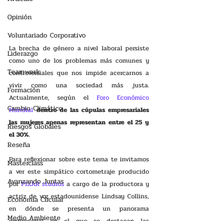
Opinión
Voluntariado Corporativo
La brecha de género a nivel laboral persiste 
Liderazgo
como uno de los problemas más comunes y 
Teamwork
controversiales que nos impide acercarnos a 
vivir como una sociedad más justa. 
Formación
Actualmente, según el 
Foro Económico 
Cambio Climático
Mundial
dentro de las cúpulas empresariales 
las mujeres apenas representan entre el 25 y 
Riesgos Globales
el 30%.
Reseña
Para reflexionar sobre este tema te invitamos 
Masterclass
a ver este simpático cortometraje producido 
Avanzando Juntas
por 
PIXAR studios
 a cargo de la productora y 
actriz de voz estadounidense Lindsay Collins, 
Economía Circular
en dónde se presenta un panorama 
Medio Ambiente
empresarial en el que se destacan las 