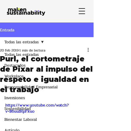
Entrada
Todas las entradas
20 feb 2019
1 min de lectura
Todas las entradas
Purl, el cortometraje
Destacados
de Pixar al impulso del
Workplace
respeto e igualdad en
Responsabilidad Empresarial
el trabajo
Inversiones
https://www.youtube.com/watch?
Sostenibilidad
v=B6uuIHpFkuo
Bienestar Laboral
Artículo