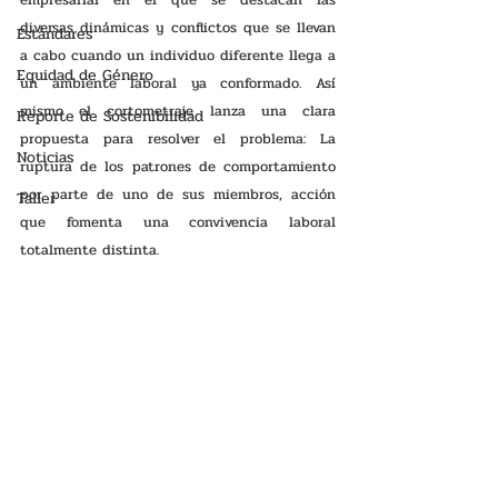
diversas dinámicas y conflictos que se llevan 
Estándares
a cabo cuando un individuo diferente llega a 
Equidad de Género
un ambiente laboral ya conformado. Así 
mismo el cortometraje lanza una clara 
Reporte de Sostenibilidad
propuesta para resolver el problema: La 
Noticias
ruptura de los patrones de comportamiento 
por parte de uno de sus miembros, acción 
Taller
que fomenta una convivencia laboral 
totalmente distinta.