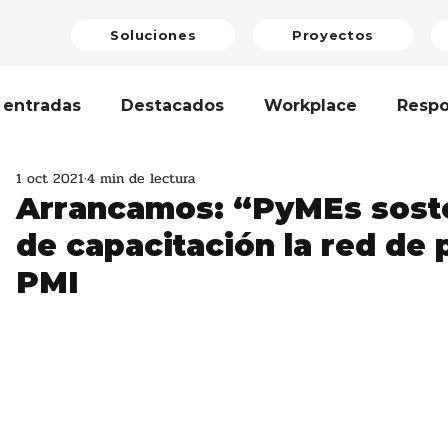
Soluciones
Proyectos
 entradas
Destacados
Workplace
Respo
1 oct 2021
4 min de lectura
enibilidad
Bienestar Laboral
Artículo
Op
Arrancamos: “PyMEs sost
de capacitación la red de
razgo
Teamwork
Formación
Cambio Cli
PMI
erclass
Avanzando Juntas
Economía Circula
dad de Género
Reporte de Sostenibilidad
N