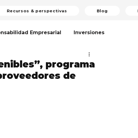
Recursos & perspectivas
Blog
nsabilidad Empresarial
Inversiones
inión
Voluntariado Corporativo
enibles”, programa
 proveedores de
mático
Riesgos Globales
Reseña
r
Medio Ambiente
Estándares
oticias
Taller