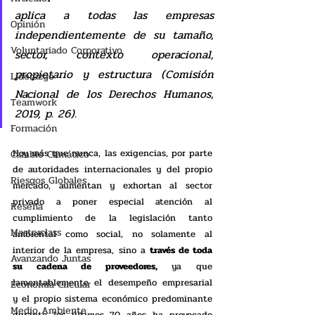
aplica a todas las empresas 
Opinión
independientemente de su tamaño, 
Voluntariado Corporativo
sector, contexto operacional, 
propietario y estructura (Comisión 
Liderazgo
Nacional de los Derechos Humanos, 
Teamwork
2019, p. 26). 
Formación
Hoy más que nunca, las exigencias, por parte 
Cambio Climático
de autoridades internacionales y del propio 
Riesgos Globales
mercado, aumentan y exhortan al sector 
privado a poner especial atención al 
Reseña
cumplimiento de la legislación tanto 
Masterclass
ambiental como social, no solamente al 
interior de la empresa, sino a 
través de toda 
Avanzando Juntas
su cadena de proveedores,
 ya que 
lamentablemente el desempeño empresarial 
Economía Circular
y el propio sistema económico predominante 
Medio Ambiente