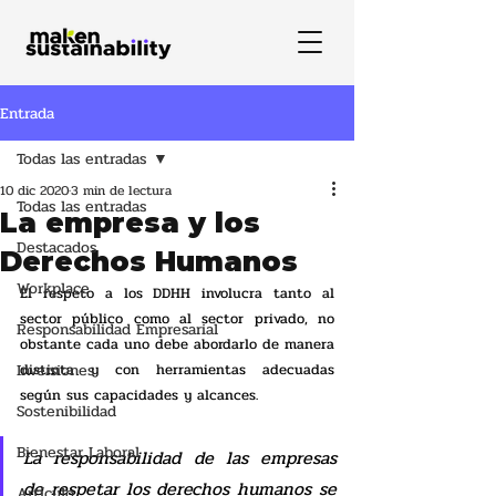
Entrada
Todas las entradas
10 dic 2020
3 min de lectura
Todas las entradas
La empresa y los
Destacados
Derechos Humanos
Workplace
El respeto a los DDHH involucra tanto al 
sector público como al sector privado, no 
Responsabilidad Empresarial
obstante cada uno debe abordarlo de manera 
Inversiones
distinta y con herramientas adecuadas 
según sus capacidades y alcances. 
Sostenibilidad
Bienestar Laboral
La responsabilidad de las empresas 
de respetar los derechos humanos se 
Artículo