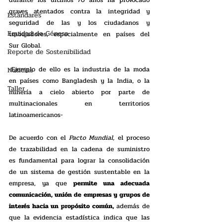
durante los últimos 70 años ha provocado 
graves atentados contra la integridad y 
Estándares
seguridad de las y los ciudadanos y 
Equidad de Género
trabajadores, especialmente en países del 
Sur Global. 
Reporte de Sostenibilidad
-Ejemplo de ello es la industria de la moda 
Noticias
en países como Bangladesh y la India, o la 
Taller
minería a cielo abierto por parte de 
multinacionales en territorios 
latinoamericanos- 
De acuerdo con el 
Pacto Mundial, 
el proceso 
de trazabilidad en la cadena de suministro 
es fundamental para lograr la consolidación 
de un sistema de gestión sustentable en la 
empresa, ya que 
permite una adecuada 
comunicación, unión de empresas y grupos de 
interés hacia un propósito común,
 además de 
que la evidencia estadística indica que las 