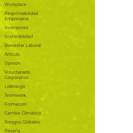
Workplace
Responsabilidad
Empresarial
Inversiones
Sostenibilidad
Bienestar Laboral
Artículo
Opinión
Voluntariado
Corporativo
Liderazgo
Teamwork
Formación
Cambio Climático
Riesgos Globales
Reseña