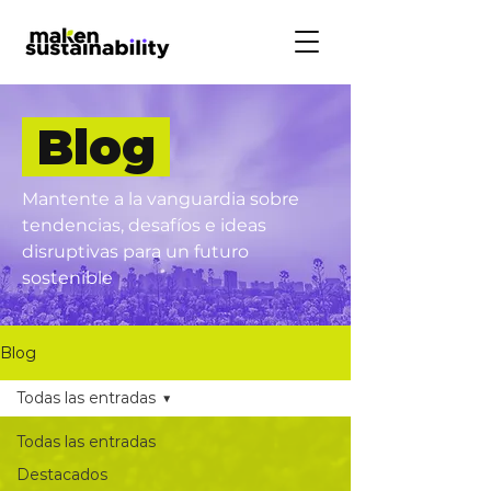
Blog
Mantente a la vanguardia sobre
tendencias, desafíos e ideas
disruptivas para un futuro
sostenible
Blog
Todas las entradas
Todas las entradas
Destacados